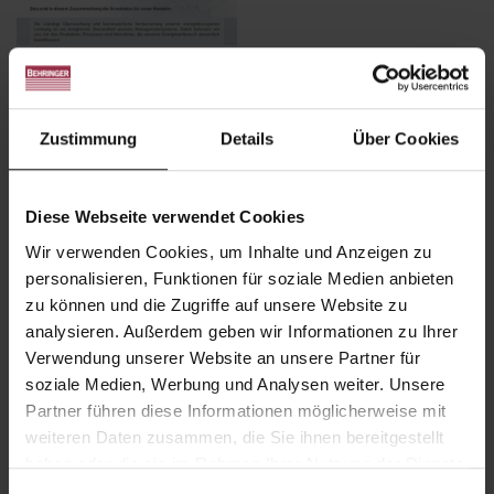
Zustimmung
Details
Über Cookies
Diese Webseite verwendet Cookies
203.
Modellbaurichtlinie Gießerei (Stand:
Wir verwenden Cookies, um Inhalte und Anzeigen zu
08-2011)
personalisieren, Funktionen für soziale Medien anbieten
zu können und die Zugriffe auf unsere Website zu
Modellbaurichtlinie
analysieren. Außerdem geben wir Informationen zu Ihrer
Gießerei (Stand: 08-2011)
Verwendung unserer Website an unsere Partner für
soziale Medien, Werbung und Analysen weiter. Unsere
Partner führen diese Informationen möglicherweise mit
weiteren Daten zusammen, die Sie ihnen bereitgestellt
haben oder die sie im Rahmen Ihrer Nutzung der Dienste
gesammelt haben.