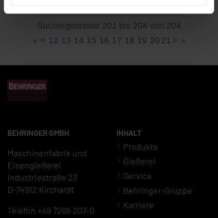
Suchergebnisse 201 bis 204 von 204
«
<
12
13
14
15
16
17
18
19
20
21
>
»
BEHRINGER GMBH
INHALT
Produkte
Maschinenfabrik und
Gießerei
Eisengießerei
Service
Industriestraße 23
D-74912 Kirchardt
Behringer-Gruppe
Karriere
Telefon +49 7266 207-0