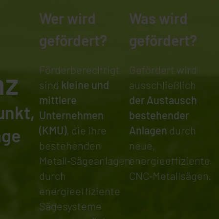
Wer wird
Was wird
gefördert?
gefördert?
Förderberechtigt
Gefördert wird
nz
sind
kleine und
ausschließlich
mittlere
der Austausch
unkt,
Unternehmen
bestehender
(KMU)
, die ihre
Anlagen
durch
age
bestehenden
neue,
Metall‑Sägeanlagen
energieeffiziente
durch
CNC‑Metallsägen.
energieeffiziente
h
Sägesysteme