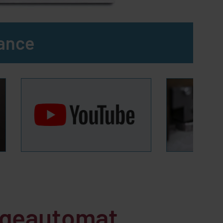
ance
ägeautomat