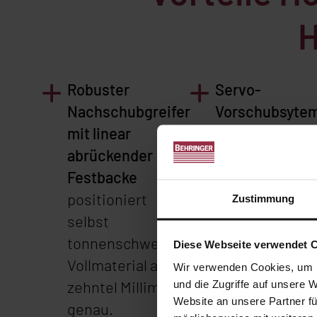
H
Robuster
Servo-
Nachschubgreifer
Vorschubsyte
mit linear
Der
abrückender
Sägevorschub
Festbacke
erfolgt mittels
positioniert
Kugelrollspind
Zustimmung
selbst
und Servomoto
tonnenschweres
Dadurch ergeb
Diese Webseite verwendet 
Vollmaterial auf
sich wesentlic
Wir verwenden Cookies, um I
zehntel Millimeter
kürzere
und die Zugriffe auf unsere 
Website an unsere Partner fü
genau.
Nebenzeiten u