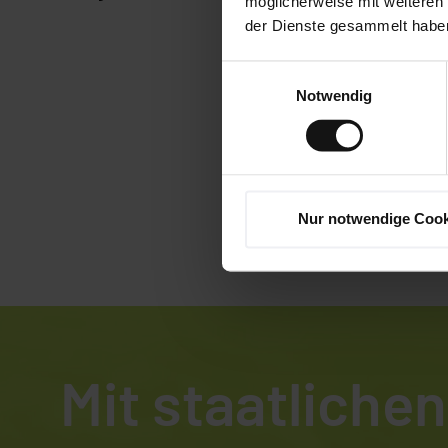
möglicherweise mit weiteren
präzisere
der Dienste gesammelt habe
Sägevorschübe
Einwilligungsauswahl
Ihr Vorteil:
Notwendig
höhere
Schnittleistun
und längere
Bandstandzeit
Nur notwendige Cook
Mit staatlichen