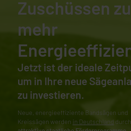
Zuschüssen zu
mehr
Energieeffizie
Jetzt ist der ideale Zeitp
um in Ihre neue Sägeanl
zu investieren.
Neue, energieeffiziente Bandsägen und
Kreissägen werden
in Deutschland
durc
attraktive staatliche Förderprogramme