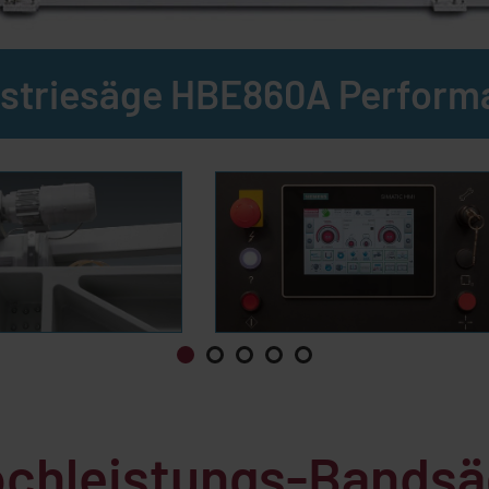
ustriesäge HBE860A Perform
Hochleistungs-Bands