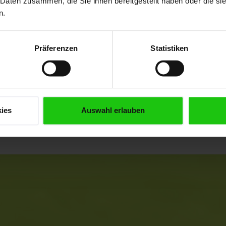
 Daten zusammen, die Sie ihnen bereitgestellt haben oder die s
Materialquer
n.
.
anpasst. Dur
Anordnung d
Präferenzen
Statistiken
Sägebandrü
g
regelt das S
reaktionssch
en!
präzise.
ies
Auswahl erlauben