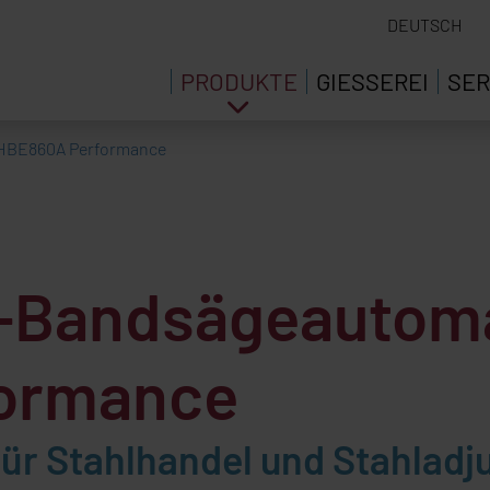
DEUTSCH
PRODUKTE
GIESSEREI
SER
HBE860A Performance
s-Bandsägeautom
ormance
für Stahlhandel und Stahladj