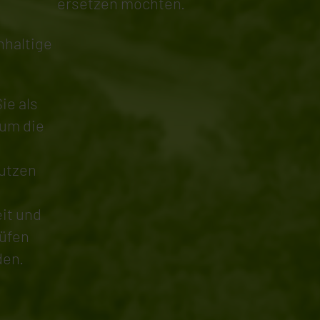
ersetzen möchten.
hhaltige
ie als
 um die
Nutzen
eit und
rüfen
den.