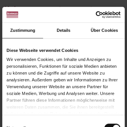
Hubwagenquertransport
Hydraulisch heb- und senkbarer Hubwagen
Zustimmung
Details
Über Cookies
In beide Richtungen verfahrbar
Aufnahme von Profilen, Paketen und optional
Rundrohren möglich
Diese Webseite verwendet Cookies
Automatisches Aufnehmen und Ablegen
Wir verwenden Cookies, um Inhalte und Anzeigen zu
möglich
personalisieren, Funktionen für soziale Medien anbieten
zu können und die Zugriffe auf unsere Website zu
Geräuschfreies fördern durch Anheben des
analysieren. Außerdem geben wir Informationen zu Ihrer
Materials
Verwendung unserer Website an unsere Partner für
soziale Medien, Werbung und Analysen weiter. Unsere
Partner führen diese Informationen möglicherweise mit
weiteren Daten zusammen, die Sie ihnen bereitgestellt
haben oder die sie im Rahmen Ihrer Nutzung der Dienste
gesammelt haben.
Einwilligungsauswahl