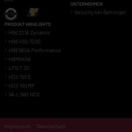
UNTERNEHMEN
Security bei Behringer
PRODUKT HIGHLIGHTS
HBE321A Dynamic
HBE420-723G
HBE560A Performance
HBM540A
LPS-T 3D
HCS 150 E
HCS 160 MF
VA-L 560 NC3
Impressum
Datenschutz