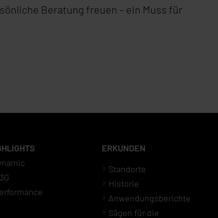
önliche Beratung freuen – ein Muss für
GHLIGHTS
ERKUNDEN
ynamic
Standorte
3G
Historie
erformance
Anwendungsberichte
Sägen für die