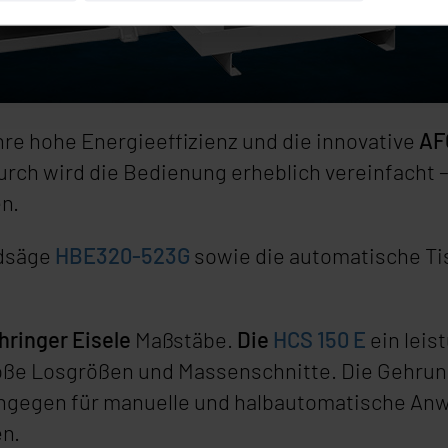
re hohe Energieeffizienz und die innovative
AF
rch wird die Bedienung erheblich vereinfacht 
n.
ndsäge
HBE320-523G
sowie die automatische T
hringer Eisele
Maßstäbe.
Die
HCS 150 E
ein leis
große Losgrößen und Massenschnitte. Die Gehr
ingegen für manuelle und halbautomatische Anwe
n.