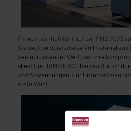
Ein echtes Highlight auf der EMO 2025 i
Sie sägt beispielsweise Vollmaterial aus
beeindruckender Wert, der ihre kompromi
alles: Die HBM500SC überzeugt auch durch
und Anwendungen. Für Unternehmen, die h
erste Wahl.