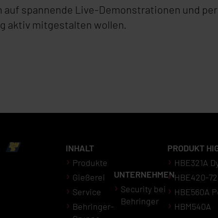
 auf spannende Live-Demonstrationen und pers
ng aktiv mitgestalten wollen.
INHALT
PRODUKT HI
Produkte
HBE321A D
UNTERNEHMEN
Gießerei
HBE420-72
Security bei
Service
HBE560A P
Behringer
Behringer-
HBM540A