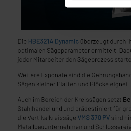
Die
HBE321A Dynamic
überzeugt durch ih
optimalen Sägeparameter ermittelt. Dadu
jeder Mitarbeiter den Sägeprozess starte
Weitere Exponate sind die Gehrungsba
Sägen kleiner Platten und Blöcke eignet.
Auch im Bereich der Kreissägen setzt
Be
Stahlhandel und und prädestiniert für 
die Vertikalkreissäge
VMS 370 PV
sind h
Metallbauunternehmen und Schlossereie