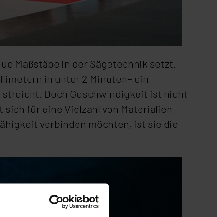
neue Maßstäbe in der Sägetechnik setzt.
limetern in unter 2 Minuten– ein
treicht. Doch Geschwindigkeit ist nicht
sich für eine Vielzahl von Materialien
higkeit verbinden möchten, ist sie die