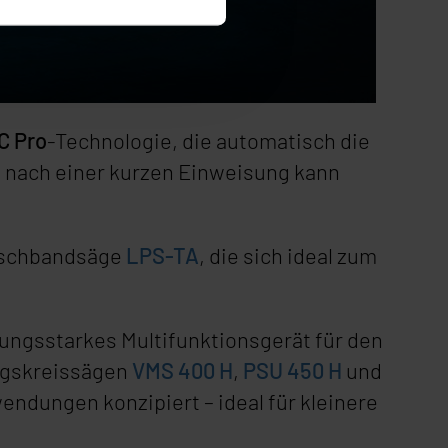
C Pro
-Technologie, die automatisch die
– nach einer kurzen Einweisung kann
ischbandsäge
LPS-TA
, die sich ideal zum
tungsstarkes Multifunktionsgerät für den
ungskreissägen
VMS 400 H
,
PSU 450 H
und
ndungen konzipiert – ideal für kleinere