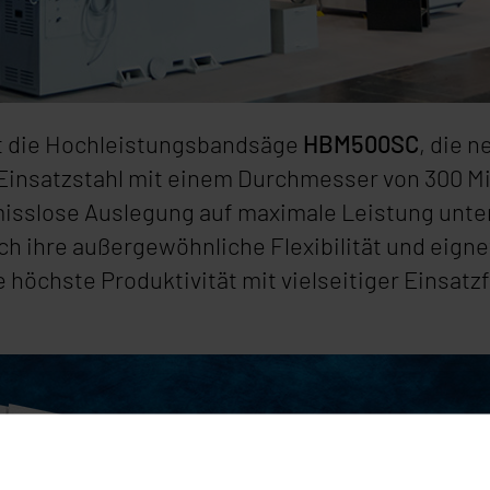
st die Hochleistungsbandsäge
HBM500SC
, die 
 Einsatzstahl mit einem Durchmesser von 300 Mil
sslose Auslegung auf maximale Leistung unters
 ihre außergewöhnliche Flexibilität und eignet 
öchste Produktivität mit vielseitiger Einsatzfä