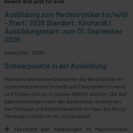
Bewirb dich jetzt für eine
Ausbildung zum Mechatroniker (m/w/d)
- Start: 2026 Standort: Kirchardt |
Ausbildungsstart: zum 01. September
2026
Kennziffer: 10055
Schwer­punk­te in der Aus­bil­dung:
Me­cha­tro­ni­ker (m/w/d) ver­ei­nen die Be­rufs­bil­der In­
dus­trie­me­cha­ni­ker (m/w/d) und Elek­tro­ni­ker (m/w/d)
und fin­den sich so in bei­den Wel­ten zu­recht. Die Auf­
ga­ben­stel­lun­gen nach der Aus­bil­dung rei­chen von
der Mon­ta­ge und In­be­trieb­nah­me im Haus bis hin zu
Ser­vice­ein­sät­zen im In- und Aus­land.
Durch­lauf al­ler Ab­tei­lun­gen im Ma­schi­nen­bau