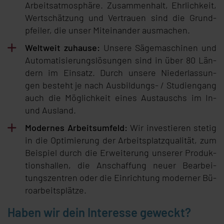
Ar­beits­at­mo­sphä­re. Zu­sam­men­halt, Ehr­lich­keit,
Wert­schät­zung und Ver­trau­en sind die Grund­
pfei­ler, die un­ser Mit­ein­an­der aus­ma­chen.
Welt­weit zu­hau­se:
Un­se­re Sä­ge­ma­schi­nen und
Au­to­ma­ti­sie­rungs­lö­sun­gen sind in über 80 Län­
dern im Ein­satz. Durch un­se­re Nie­der­las­sun­
gen be­steht je nach Aus­bil­dungs- / Stu­di­en­gang
auch die Mög­lich­keit ei­nes Aus­tauschs im In-
und Aus­land.
Mo­der­nes Ar­beits­um­feld:
Wir in­ves­tie­ren ste­tig
in die Op­ti­mie­rung der Ar­beits­platz­qua­li­tät, zum
Bei­spiel durch die Er­wei­te­rung un­se­rer Pro­duk­
ti­ons­hal­len, die An­schaf­fung neu­er Be­ar­bei­
tungs­zen­tren oder die Ein­rich­tung mo­der­ner Bü­
ro­ar­beits­plät­ze.
Haben wir dein Interesse geweckt?