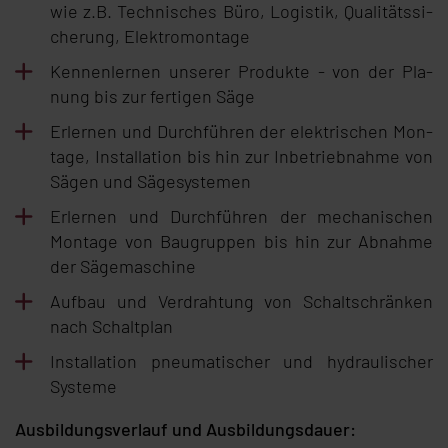
wie z.B. Tech­ni­sches Bü­ro, Lo­gis­tik, Qua­li­täts­si­
che­rung, Elek­tro­mon­ta­ge
Ken­nen­ler­nen un­se­rer Pro­duk­te - von der Pla­
nung bis zur fer­ti­gen Sä­ge
Er­ler­nen und Durch­füh­ren der elek­tri­schen Mon­
ta­ge, In­stal­la­ti­on bis hin zur In­be­trieb­nah­me von
Sä­gen und Sä­ge­sys­te­men
Er­ler­nen und Durch­füh­ren der me­cha­ni­schen
Mon­ta­ge von Bau­grup­pen bis hin zur Ab­nah­me
der Sä­ge­ma­schi­ne
Auf­bau und Ver­drah­tung von Schalt­schrän­ken
nach Schalt­plan
In­stal­la­ti­on pneu­ma­ti­scher und hy­drau­li­scher
Sys­te­me
Aus­bil­dungs­ver­lauf und Aus­bil­dungs­dau­er: