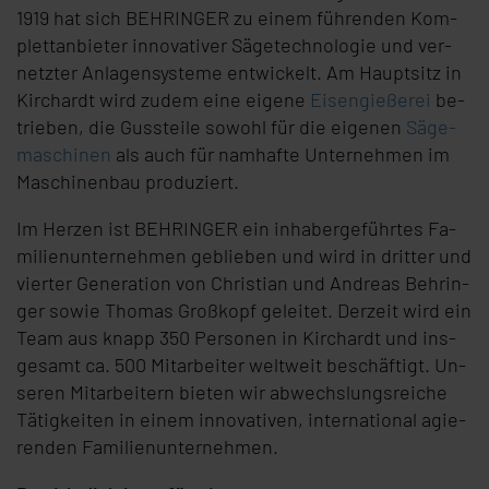
1919 hat sich BEHRINGER zu ei­nem füh­ren­den Kom­
plett­an­bie­ter in­no­va­ti­ver Sä­ge­tech­no­lo­gie und ver­
netz­ter An­la­gen­sys­te­me ent­wi­ckelt. Am Haupt­sitz in
Kirch­ardt wird zu­dem ei­ne ei­ge­ne
Ei­sen­gie­ße­rei
be­
trie­ben, die Guss­tei­le so­wohl für die ei­ge­nen
Sä­ge­
ma­schi­nen
als auch für nam­haf­te Un­ter­neh­men im
Ma­schi­nen­bau pro­du­ziert.
Im Her­zen ist BEHRINGER ein in­ha­ber­ge­führ­tes Fa­
mi­li­en­un­ter­neh­men ge­blie­ben und wird in drit­ter und
vier­ter Ge­ne­ra­ti­on von Chris­ti­an und An­dre­as Beh­rin­
ger so­wie Tho­mas Groß­kopf ge­lei­tet. Der­zeit wird ein
Team aus knapp 350 Per­so­nen in Kirch­ardt und ins­
ge­samt ca. 500 Mit­ar­bei­ter welt­weit be­schäf­tigt. Un­
se­ren Mit­ar­bei­tern bie­ten wir ab­wechs­lungs­rei­che
Tä­tig­kei­ten in ei­nem in­no­va­ti­ven, in­ter­na­tio­nal agie­
ren­den Fa­mi­li­en­un­ter­neh­men.