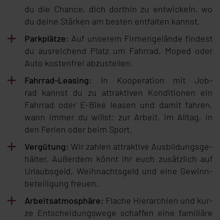
du die Chan­ce, dich dort­hin zu ent­wi­ckeln, wo
du dei­ne Stär­ken am bes­ten ent­fal­ten kannst.
Park­plät­ze:
Auf un­se­rem Fir­men­ge­län­de fin­dest
du aus­rei­chend Platz um Fahr­rad, Mo­ped oder
Au­to kos­ten­frei ab­zu­stel­len.
Fahr­rad-Lea­sing:
In Ko­ope­ra­ti­on mit Job­
rad kannst du zu at­trak­ti­ven Kon­di­tio­nen ein
Fahr­rad oder E-Bi­ke lea­sen und da­mit fah­ren,
wann im­mer du willst: zur Ar­beit, im All­tag, in
den Fe­ri­en oder beim Sport.
Ver­gü­tung:
Wir zah­len at­trak­ti­ve Aus­bil­dungs­ge­
häl­ter. Au­ßer­dem könnt ihr euch zu­sätz­lich auf
Ur­laubs­geld, Weih­nachts­geld und ei­ne Ge­winn­
be­tei­li­gung freu­en.
Ar­beits­at­mo­sphä­re:
Fla­che Hier­ar­chi­en und kur­
ze Ent­schei­dungs­we­ge schaf­fen ei­ne fa­mi­li­ä­re