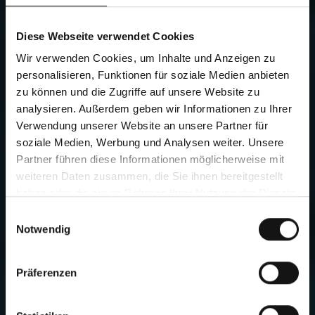
BOOSTER LA PRODUCTIVITÉ DE VOTRE
PRODUCTION
Diese Webseite verwendet Cookies
Des coupes plus rapides avec la
Wir verwenden Cookies, um Inhalte und Anzeigen zu
nouvelle AFC Pro
personalisieren, Funktionen für soziale Medien anbieten
zu können und die Zugriffe auf unsere Website zu
analysieren. Außerdem geben wir Informationen zu Ihrer
Verwendung unserer Website an unsere Partner für
soziale Medien, Werbung und Analysen weiter. Unsere
Partner führen diese Informationen möglicherweise mit
weiteren Daten zusammen, die Sie ihnen bereitgestellt
haben oder die sie im Rahmen Ihrer Nutzung der Dienste
gesammelt haben.
Einwilligungsauswahl
Notwendig
Präferenzen