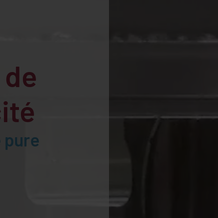
 de
ité
e pure