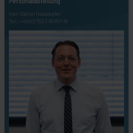
Personalabteilung
Herr Daniel Holzaepfel
Tel.:
+49 (0) 7023 95757-16