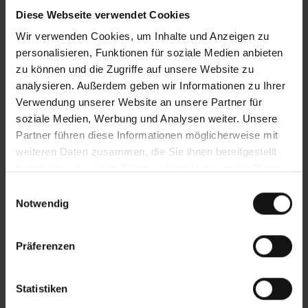
Diese Webseite verwendet Cookies
Wir verwenden Cookies, um Inhalte und Anzeigen zu
personalisieren, Funktionen für soziale Medien anbieten
+
zu können und die Zugriffe auf unsere Website zu
Vergütung
analysieren. Außerdem geben wir Informationen zu Ihrer
Verwendung unserer Website an unsere Partner für
soziale Medien, Werbung und Analysen weiter. Unsere
Partner führen diese Informationen möglicherweise mit
+
weiteren Daten zusammen, die Sie ihnen bereitgestellt
Zukunftsperspektive
haben oder die sie im Rahmen Ihrer Nutzung der Dienste
gesammelt haben.
Einwilligungsauswahl
Notwendig
+
Weiterbildung
Präferenzen
Statistiken