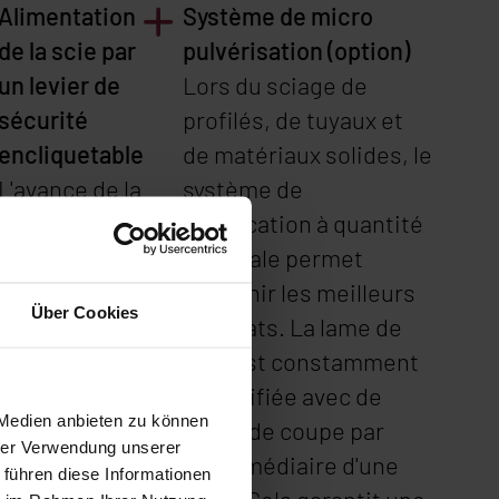
Alimentation
Système de micro
de la scie par
pulvérisation (option)
un levier de
Lors du sciage de
sécurité
profilés, de tuyaux et
encliquetable
de matériaux solides, le
L'avance de la
système de
scie peut
lubrification à quantité
facilement
minimale permet
être réglée
d'obtenir les meilleurs
Über Cookies
pour obtenir
résultats. La lame de
la course de
scie est constamment
scie la plus
humidifiée avec de
 Medien anbieten zu können
courte
l'huile de coupe par
hrer Verwendung unserer
possible.
l'intermédiaire d'une
 führen diese Informationen