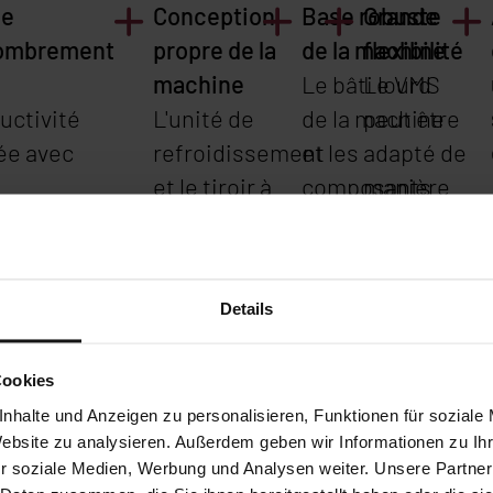
le
Conception
Base robuste
Grande
ombrement
propre de la
de la machine
flexibilité
machine
Le bâti lourd
Le VMS
uctivité
L'unité de
de la machine
peut être
ée avec
refroidissement
et les
adapté de
et le tiroir à
composants
manière
ensions
copeaux sont
en fonte
flexible à
pactes de
intégrés dans la
amortissant
votre flux
s de 1 m².
base de la
les vibrations,
de
Details
machine.
fabriqués par
matériaux.
BEHRINGER
,
Cookies
garantissent
nhalte und Anzeigen zu personalisieren, Funktionen für soziale
un processus
Website zu analysieren. Außerdem geben wir Informationen zu I
de sciage à
r soziale Medien, Werbung und Analysen weiter. Unsere Partner