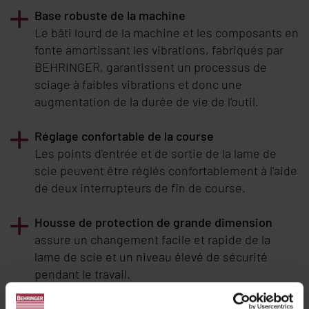
Base robuste de la machine
Le bâti lourd de la machine et les composants en
fonte amortissant les vibrations, fabriqués par
BEHRINGER
, garantissent un processus de
sciage à faibles vibrations et donc une
augmentation de la durée de vie de l'outil.
Réglage confortable de la course
Les points d'entrée et de sortie de la lame de
scie peuvent être réglés confortablement à l'aide
de deux interrupteurs de fin de course.
Housse de protection de grande dimension
assure un changement facile et rapide de la
lame de scie et un niveau élevé de sécurité
pendant le travail.
Conception propre de la machine