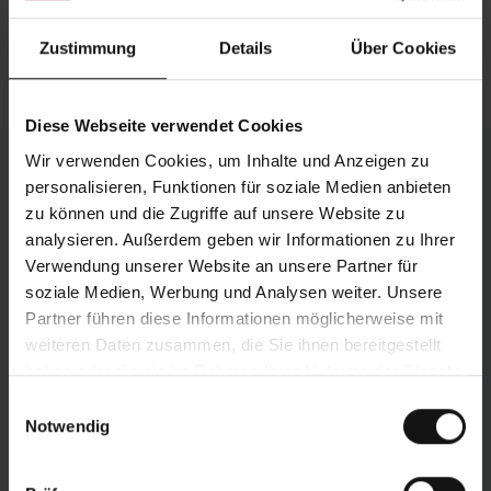
L'unité de refroidissement et le tiroir à copeaux
Zustimmung
Details
Über Cookies
sont intégrés dans la base de la machine.
Diese Webseite verwendet Cookies
Wir verwenden Cookies, um Inhalte und Anzeigen zu
Propre configuration
personalisieren, Funktionen für soziale Medien anbieten
zu können und die Zugriffe auf unsere Website zu
Les VMS 350 PV peuvent être parfaitement
analysieren. Außerdem geben wir Informationen zu Ihrer
configurées selon vos besoins grâce à de
Verwendung unserer Website an unsere Partner für
nombreuses options. Ainsi, vous tirez le maximum
soziale Medien, Werbung und Analysen weiter. Unsere
de votre production. Nos experts se feront un plaisir
Partner führen diese Informationen möglicherweise mit
de vous conseiller. Nous nous réjouissons de votre
weiteren Daten zusammen, die Sie ihnen bereitgestellt
demande.
haben oder die sie im Rahmen Ihrer Nutzung der Dienste
gesammelt haben.
Einwilligungsauswahl
CONTACT
Notwendig