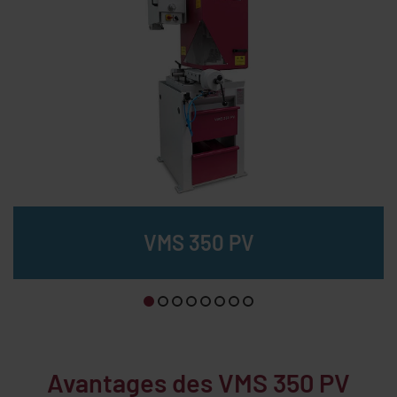
R
VMS 350 PV
p
Avantages des
VMS 350 PV