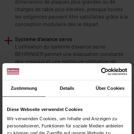
dimensions de plaques plus grandes ou de
charges de table plus élevées, presque toutes
les exigences peuvent être satisfaites grâce à la
conception modulaire dès le départ.
Système d'avance servo
L'utilisation du système d'avance servo
BEHRINGER
permet une évacuation constante
des copeaux et une meilleure utilisation de
l'efficacité des rubans modernes. La réaction
rapide du système d'avance asservi au système
de capteurs du contrôle de la pression de coupe
Zustimmung
Details
Über Cookies
empêche systématiquement les surcharges et
l'usure prématurée des rubans.
Diese Webseite verwendet Cookies
Concept de machine perfectionné.
Wir verwenden Cookies, um Inhalte und Anzeigen zu
Le mode de coupe longitudinales est
personalisieren, Funktionen für soziale Medien anbieten
caractéristique des scies à ruban pour plaques
zu können und die Zugriffe auf unsere Website zu