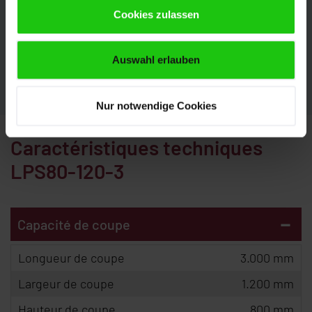
de vous conseiller. Nous nous réjouissons de votre
Cookies zulassen
demande.
Auswahl erlauben
CONTACT
Nur notwendige Cookies
Caractéristiques techniques
LPS80-120-3
-
Capacité de coupe
Longueur de coupe
3.000 mm
Largeur de coupe
1.200 mm
Hauteur de coupe
800 mm