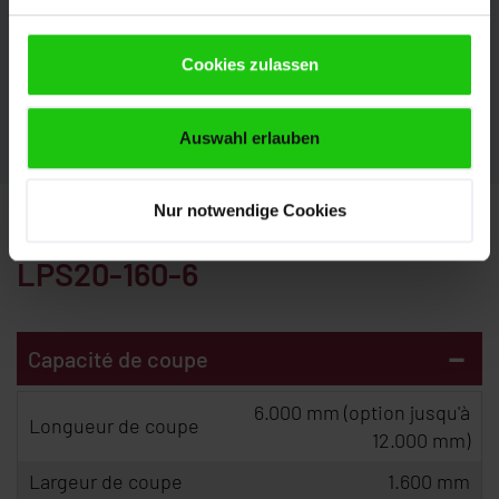
de vous conseiller. Nous nous réjouissons de votre
demande.
Cookies zulassen
CONTACT
Auswahl erlauben
Nur notwendige Cookies
Caractéristiques techniques
LPS20-160-6
-
Capacité de coupe
6.000 mm (option jusqu'à
Longueur de coupe
12.000 mm)
Largeur de coupe
1.600 mm