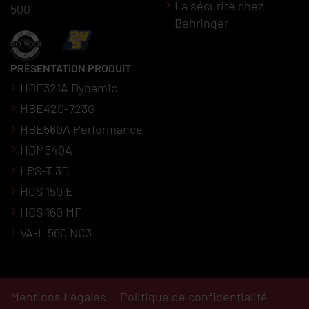
La sécurité chez
500
Behringer
PRÉSENTATION PRODUIT
HBE321A Dynamic
HBE420-723G
HBE560A Performance
HBM540A
LPS-T 3D
HCS 150 E
HCS 160 MF
VA-L 560 NC3
Mentions Légales
Politique de confidentialité