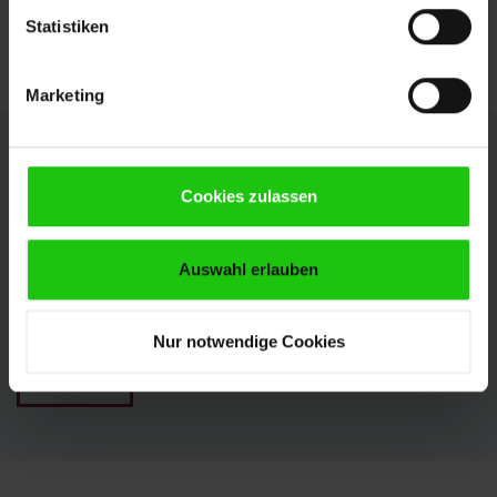
refroidissement intégré rend le nettoyage très
Statistiken
facile.
Marketing
Propre configuration
Cookies zulassen
Les HBP1100 peuvent être parfaitement configurées
selon vos besoins grâce à de nombreuses options.
Auswahl erlauben
Ainsi, vous tirez le maximum de votre production.
Nos experts se feront un plaisir de vous conseiller.
Nous nous réjouissons de votre demande.
Nur notwendige Cookies
CONTACT