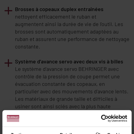
Brosses à copeaux duplex entraînées
nettoyent efficacement le ruban et
augmentent ainsi la durée de vie de l'outil. Les
brosses sont automatiquement adaptées au
ruban et assurent une performance de nettoyage
constante.
Système d'avance servo avec deux vis à billes
Le système d'avance servo
BEHRINGER
avec
contrôle de la pression de coupe permet une
évacuation constante des copeaux, en
particulier avec des mouvements d'avance lents.
Les matériaux de grande taille et difficiles à
usiner sont ainsi sciés avec la plus haute
performance de coupe assurant en même temps
une plus longue durée de vie du ruban.